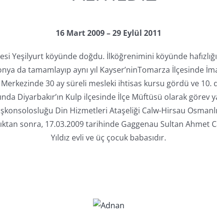
16 Mart 2009 – 29 Eylül 2011
İlçesi Yeşilyurt köyünde doğdu. İlköğrenimini köyünde hafızlı
Konya da tamamlayıp aynı yıl Kayser’ninTomarza İlçesinde İma
erkezinde 30 ay süreli mesleki ihtisas kursu gördü ve 10.
ında Diyarbakır’ın Kulp ilçesinde İlçe Müftüsü olarak görev 
şkonsolosluğu Din Hizmetleri Ataşeliği Calw-Hirsau Osmanlı
ptıktan sonra, 17.03.2009 tarihinde Gaggenau Sultan Ahmet C
Yıldız evli ve üç çocuk babasıdır.