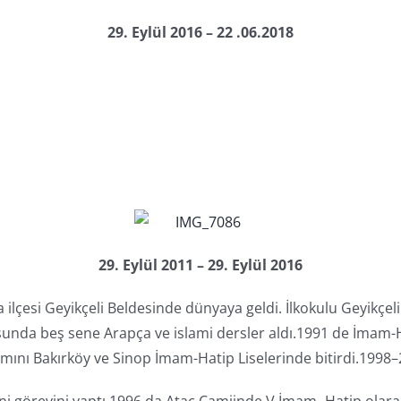
29. Eylül 2016 – 22 .06.2018
29. Eylül 2011 – 29. Eylül 2016
sa ilçesi Geyikçeli Beldesinde dünyaya geldi. İlkokulu Geyikç
sunda beş sene Arapça ve islami dersler aldı.1991 de İmam-H
nı Bakırköy ve Sinop İmam-Hatip Liselerinde bitirdi.1998–200
ni görevini yaptı.1996 da Ataç Camiinde V.İmam- Hatip olarak