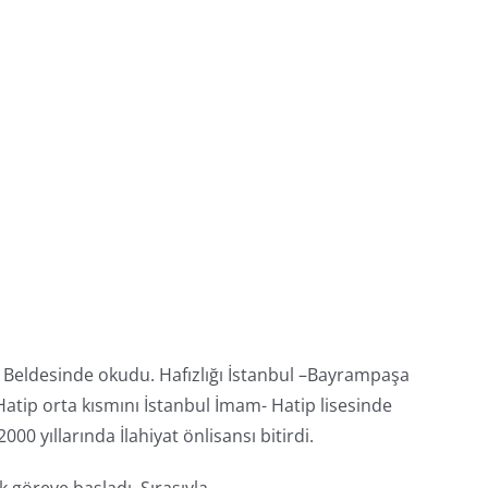
eli Beldesinde okudu. Hafızlığı İstanbul –Bayrampaşa
atip orta kısmını İstanbul İmam- Hatip lisesinde
0 yıllarında İlahiyat önlisansı bitirdi.
 göreve başladı. Sırasıyla