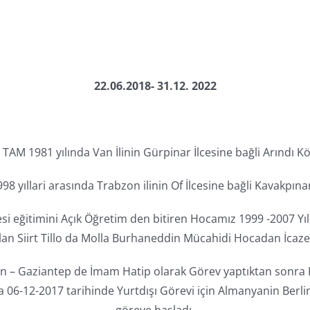
22.06.2018- 31.12. 2022
AM 1981 yılında Van İlinin Gürpinar İlcesine bağli Arındı 
98 yıllari arasında Trabzon ilinin Of İlcesine bağli Kavakpın
tesi eğitimini Açık Öğretim den bitiren Hocamız 1999 -2007 Yı
an Siirt Tillo da Molla Burhaneddin Mücahidi Hocadan İcaze
rabzon – Gaziantep de İmam Hatip olarak Görev yaptıktan
 06-12-2017 tarihinde Yurtdışı Görevi için Almanyanin Berl
göreve başladı.