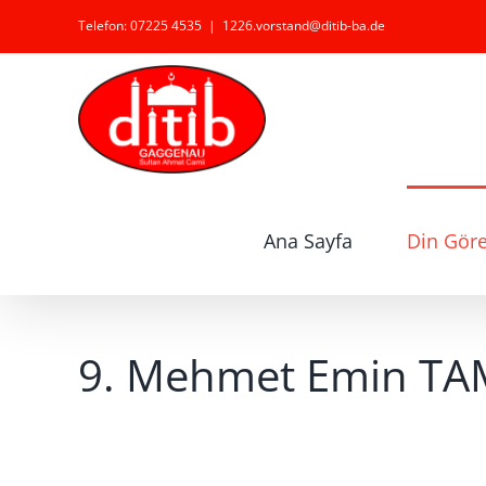
Zum
Telefon: 07225 4535
|
1226.vorstand@ditib-ba.de
Inhalt
springen
Ana Sayfa
Din Görev
9. Mehmet Emin TA