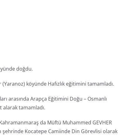
Köyünde doğdu.
ar (Yaranoz) köyünde Hafızlık eğitimini tamamladı.
lları arasında Arapça Eğitimini Doğu – Osmanlı
t alarak tamamladı.
 sonra Kahramanmaraş da Müftü Muhammed GEVHER
in şehrinde Kocatepe Camiinde Din Görevlisi olarak