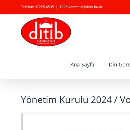
Zum
Telefon: 07225 4535
|
1226.vorstand@ditib-ba.de
Inhalt
springen
Ana Sayfa
Din Görev
Yönetim Kurulu 2024 / V